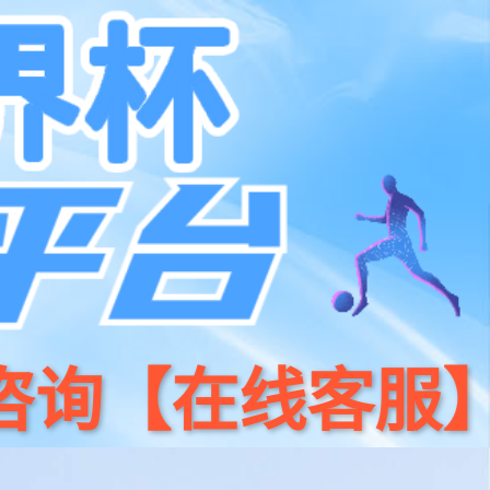
中文
ENGLISH
全国统一服务热线
13795233793
TRENGTH
企业实力
ISTORY
国)官网
联系凯发(中国)官网
发展足迹
查看详情
GREEN
为地球减负
查看详情
OWLEDGE
知识问答
查看详情
查看详情