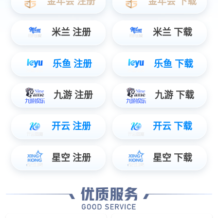
维多利亚
查看详情