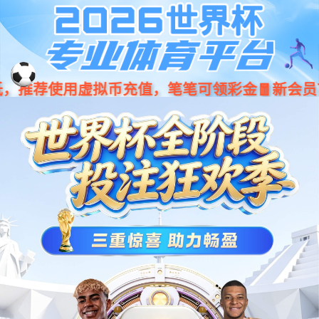
凯发(中国)官网
OFFICE
办公
华东&华中
华南&西南
华北&西北&东北
海外
凯发(中国)官网塑胶地板，为科
凯发(中国)官网多层复合PVC地
研创新“筑底”的幕后故事
板，为百诚医药筑牢科研“基石”